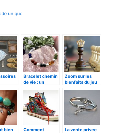
mode unique
essoires
Bracelet chemin
Zoom sur les
e
de vie : un
bienfaits du jeu
urnables
accessoire de
d’echec
porels
mode unique
t bien
Comment
La vente privee