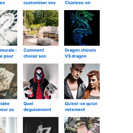
ses
customiser vos
Clueless: en
converses?
quoi cela
consiste?
murale :
Comment
Dragon chinois
le pour
choisir son
VS dragon
terieur ?
mobilier de
occidental
jardin ?
 idée
Quel
Qu’est-ce qu’un
pour sa
deguisement
vetement
e amie
choisir pour
rockabilly ?
Halloween ?