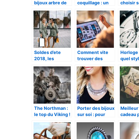
bijoux arbre de
coquillage : un
choisir 
vie
accessoire
bijoux ?
indemodable
Soldes d’ete
Comment vite
Horloge 
2018, les
trouver des
quel sty
derniers jours de
produits de
votre in
bons plans a
seconde main a
Paris
vendre sur
internet ?
The Northman :
Porter des bijoux
Meilleur
le top du Viking !
sur soi : pour
cadeau 
quelles raisons ?
meilleur