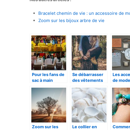
Bracelet chemin de vie : un accessoire de 
Zoom sur les bijoux arbre de vie
Pour les fans de
Se débarrasser
Les acc
sac à main
des vêtements
de mod
que l’on ne mets
inconto
plus
et intem
Zoom sur les
Le collier en
Commen