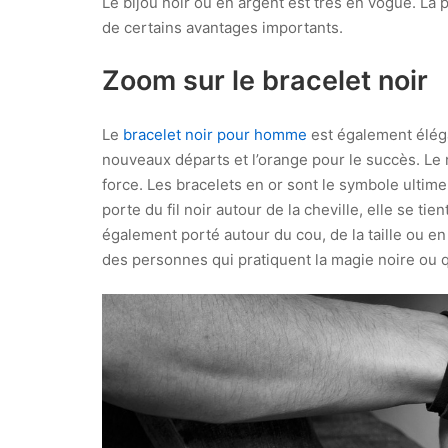
Le bijou noir ou en argent est très en vogue. La p
de certains avantages importants.
Zoom sur le bracelet noir
Le
bracelet noir pour homme
est également éléga
nouveaux départs et l’orange pour le succès. Le n
force. Les bracelets en or sont le symbole ultime
porte du fil noir autour de la cheville, elle se tie
également porté autour du cou, de la taille ou e
des personnes qui pratiquent la magie noire ou q