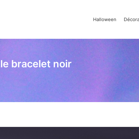
Halloween
Décora
 le bracelet noir